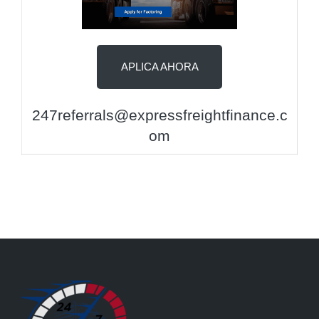
APLICA AHORA
247referrals@expressfreightfinance.c
om