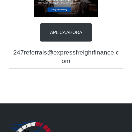
APLICA AHORA
247referrals@expressfreightfinance.c
om