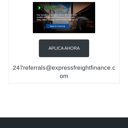
APLICA AHORA
247referrals@expressfreightfinance.c
om