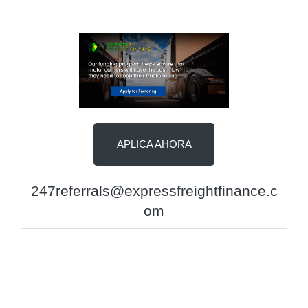
APLICA AHORA
247referrals@expressfreightfinance.c
om