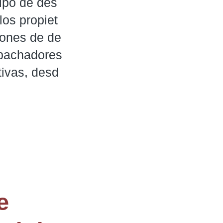
ipo de des
os propiet
iones de de
pachadores 
tivas, desd
e