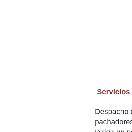
Servicios 
Despacho d
pachadores
Dirigir un 