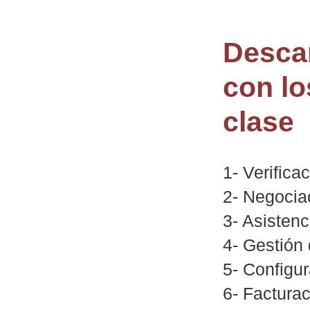
Desca
con lo
clase
1- Verifica
2- Negociac
3- Asistenc
4- Gestión 
5- Configur
6- Factura