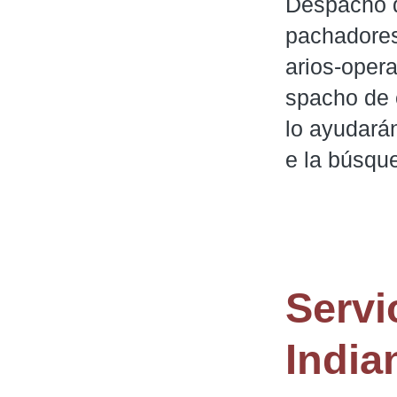
Despacho d
pachadores
arios-oper
spacho de 
lo ayudará
e la búsqu
Servi
India