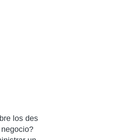
re los des
 negocio?

inistrar un