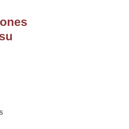
iones
 su

