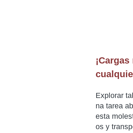
¡Cargas 
cualqui
Explorar ta
na tarea a
esta moles
os y transp