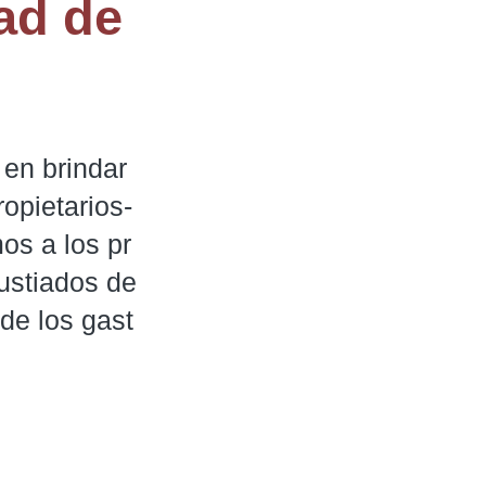
ad de
n brindar 
opietarios-
os a los pr
ustiados de
 de los gast