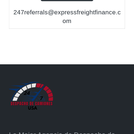
247referrals@expressfreightfinance.c
om