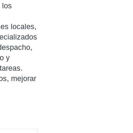
 los
es locales,
ecializados
 despacho,
o y
tareas.
os, mejorar