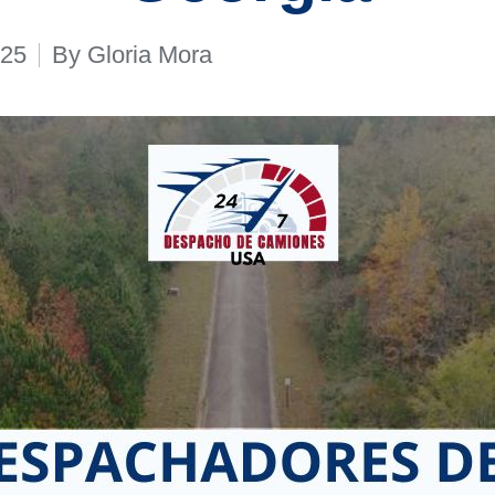
025
By
Gloria Mora
Posted
by