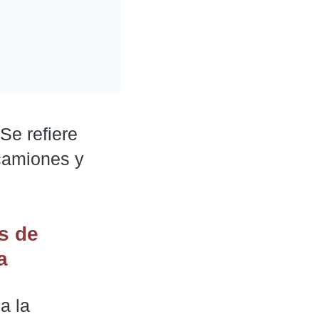
Se refiere
 camiones y
s de
a
a la