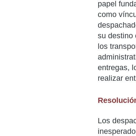
papel funda
como víncul
despachado
su destino
los transp
administrat
entregas, l
realizar en
Resolució
Los despac
inesperados