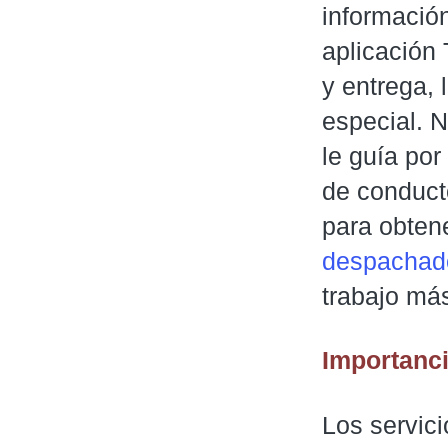
información
aplicación 
y entrega, 
especial. N
le guía po
de conduct
para obtene
despachado
trabajo más
Importanc
Los servic