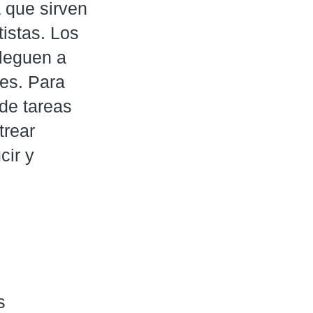
a que sirven
tistas. Los
leguen a
les. Para
de tareas
trear
cir y
s