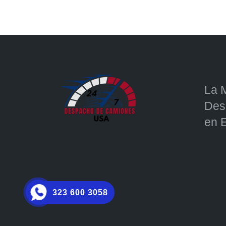
La 
Des
en 
323 600 3058