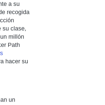
nte a su
 de recogida
ucción
 su clase,
un millón
ker Path
os
ra hacer su
an un