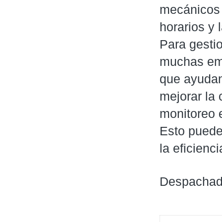
mecánicos o
horarios y
Para gesti
muchas emp
que ayudan
mejorar la
monitoreo e
Esto puede 
la eficienci
Despachado