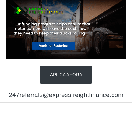
APLICA AHORA
247referrals@expressfreightfinance.com