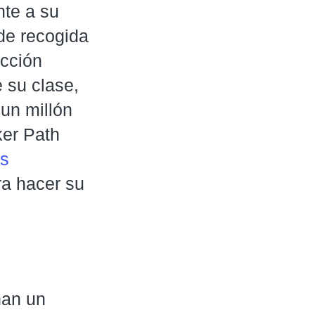
nte a su
 de recogida
ucción
 su clase,
un millón
ker Path
os
ra hacer su
an un