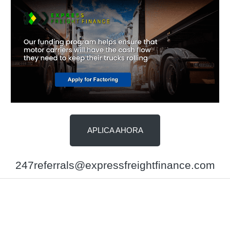
APLICA AHORA
247referrals@expressfreightfinance.com