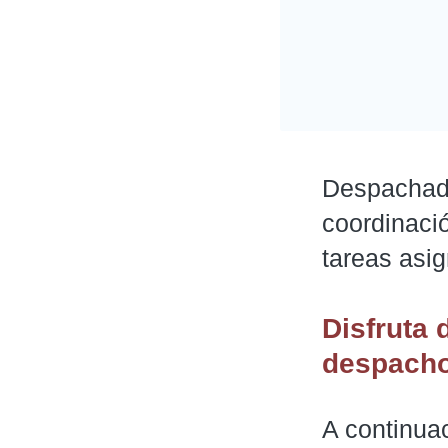
Despachado
coordinaci
tareas asi
Disfruta 
despacho
A continua