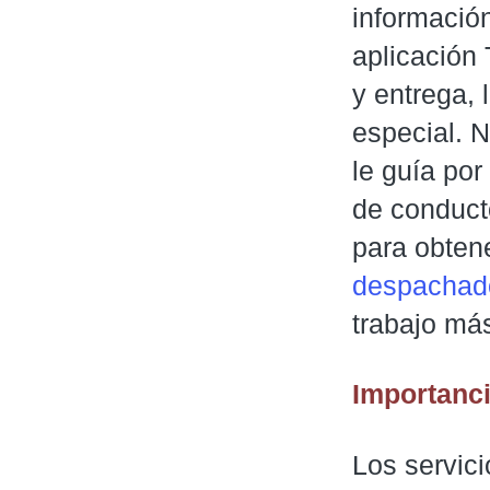
información
aplicación 
y entrega, 
especial. N
le guía po
de conduct
para obtene
despachado
trabajo más
Importanc
Los servic