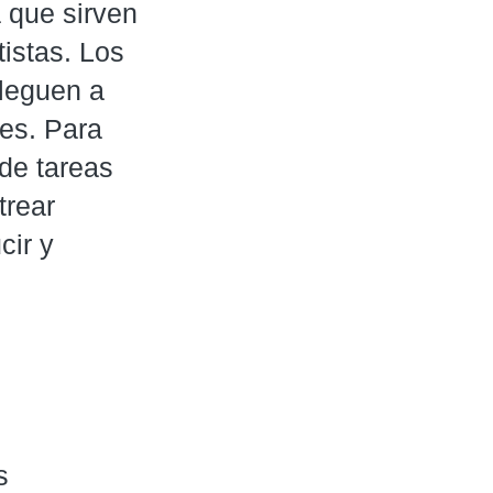
a que sirven
tistas. Los
leguen a
les. Para
de tareas
trear
cir y
s