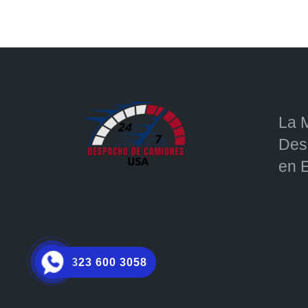
La 
Des
en 
323 600 3058