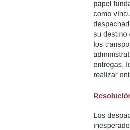
papel funda
como víncul
despachado
su destino
los transp
administrat
entregas, l
realizar en
Resolució
Los despac
inesperados