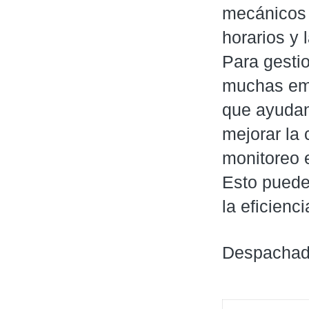
mecánicos o
horarios y
Para gesti
muchas emp
que ayudan
mejorar la
monitoreo e
Esto puede 
la eficienci
Despachad