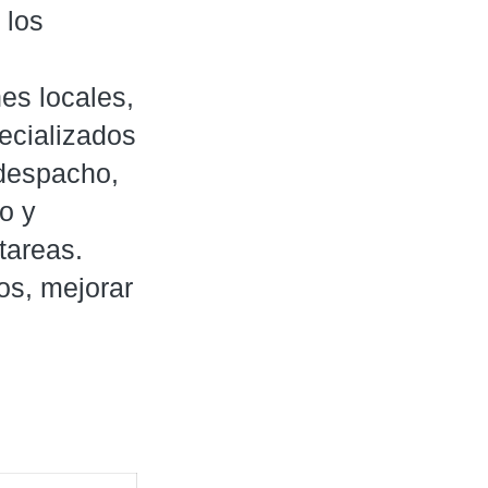
 los
es locales,
ecializados
 despacho,
o y
tareas.
os, mejorar