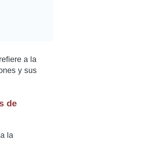
fiere a la
ones y sus
s de
a la