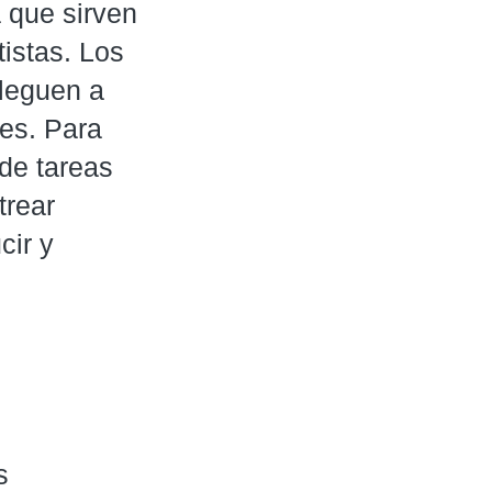
a que sirven
tistas. Los
leguen a
les. Para
de tareas
trear
cir y
s