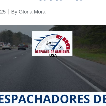
025
By
Gloria Mora
Posted
by