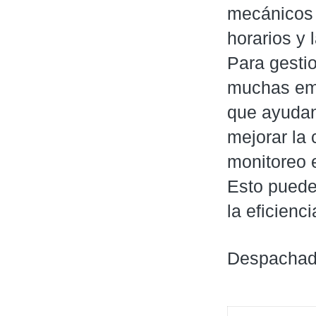
mecánicos o
horarios y
Para gesti
muchas emp
que ayudan
mejorar la
monitoreo e
Esto puede 
la eficienci
Despachad