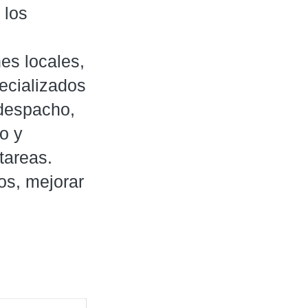
 los
es locales,
ecializados
 despacho,
o y
tareas.
os, mejorar