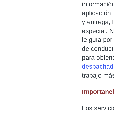
información
aplicación 
y entrega, 
especial. N
le guía po
de conduct
para obtene
despachado
trabajo más
Importanc
Los servic