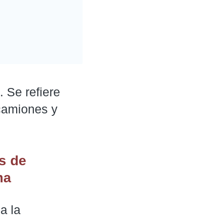
Se refiere
 camiones y
s de
ma
a la