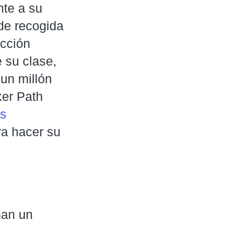
nte a su
 de recogida
ucción
 su clase,
un millón
ker Path
os
ra hacer su
an un