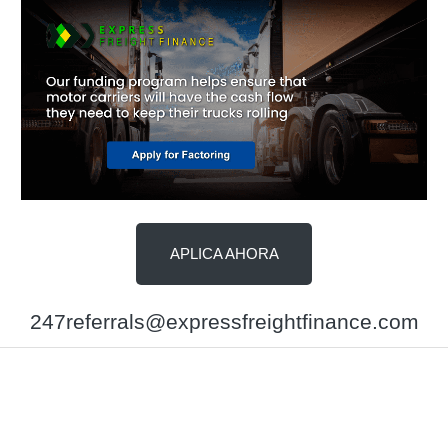
APLICA AHORA
247referrals@expressfreightfinance.com