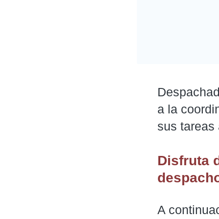
Despachado
a la coord
sus tareas
Disfruta 
despacho
A continua