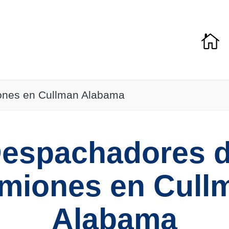
nes en Cullman Alabama
espachadores 
miones en Cull
Alabama