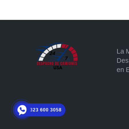
La 
Des
en 
323 600 3058