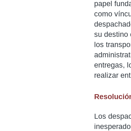
papel funda
como víncul
despachado
su destino
los transp
administrat
entregas, l
realizar en
Resolució
Los despac
inesperados